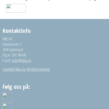
Kontaktinfo
NIBU AS
Industriveien 3
3430 Spikkestad
Org.nr: 924 748 842
E-post:
ordre@nibu.no
Copyright Nibu.no. All rights reserved.
Følg oss på: