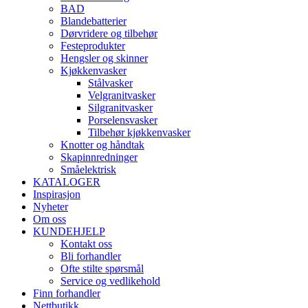
BAD
Blandebatterier
Dørvridere og tilbehør
Festeprodukter
Hengsler og skinner
Kjøkkenvasker
Stålvasker
Velgranitvasker
Silgranitvasker
Porselensvasker
Tilbehør kjøkkenvasker
Knotter og håndtak
Skapinnredninger
Småelektrisk
KATALOGER
Inspirasjon
Nyheter
Om oss
KUNDEHJELP
Kontakt oss
Bli forhandler
Ofte stilte spørsmål
Service og vedlikehold
Finn forhandler
Nettbutikk