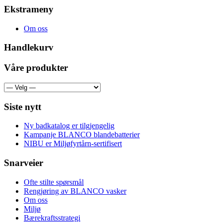
Ekstrameny
Om oss
Handlekurv
Våre produkter
Siste nytt
Ny badkatalog er tilgjengelig
Kampanje BLANCO blandebatterier
NIBU er Miljøfyrtårn-sertifisert
Snarveier
Ofte stilte spørsmål
Rengjøring av BLANCO vasker
Om oss
Miljø
Bærekraftsstrategi