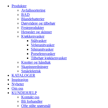
Produkter
Avfallssortering
BAD
Blandebatterier
Dørvridere og tilbehør
Festeprodukter
Hengsler og skinner
Kjøkkenvasker
Stålvasker
Velgranitvasker
Silgranitvasker
Porselensvasker
Tilbehør kjøkkenvasker
Knotter og håndtak
Skapinnredninger
Småelektrisk
KATALOGER
Inspirasjon
Nyheter
Om oss
KUNDEHJELP
Kontakt oss
Bli forhandler
Ofte stilte spørsmål