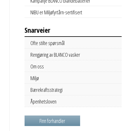
Kampanje BLANCO blandebatterier
NIBU er Miljøfyrtårn-sertifisert
Snarveier
Ofte stilte spørsmål
Rengjøring av BLANCO vasker
Om oss
Miljø
Bærekraftsstrategi
Åpenhetsloven
Finn forhandler