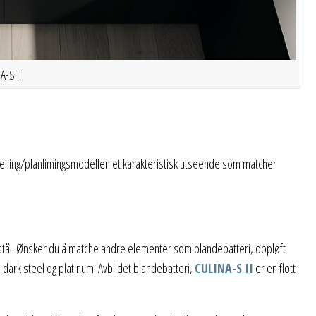
-S II
edfelling/planlimingsmodellen et karakteristisk utseende som matcher
stfritt stål. Ønsker du å matche andre elementer som blandebatteri, oppløft
 dark steel og platinum. Avbildet blandebatteri,
CULINA-S II
er en flott