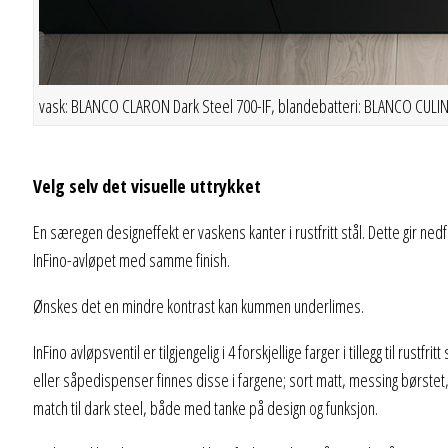
vask: BLANCO CLARON Dark Steel 700-IF, blandebatteri: BLANCO CULINA
Velg selv det visuelle uttrykket
En særegen designeffekt er vaskens kanter i rustfritt stål. Dette gir n
InFino-avløpet med samme finish.
Ønskes det en mindre kontrast kan kummen underlimes.
InFino avløpsventil er tilgjengelig i 4 forskjellige farger i tillegg til ru
eller såpedispenser finnes disse i fargene; sort matt, messing børstet,
match til dark steel, både med tanke på design og funksjon.