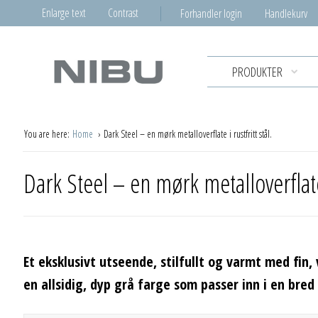
Enlarge text
Contrast
Forhandler login
Handlekurv
PRODUKTER
You are here:
Home
Dark Steel – en mørk metalloverflate i rustfritt stål.
Dark Steel – en mørk metalloverflate i
Et eksklusivt utseende, stilfullt og varmt med fin,
en allsidig, dyp grå farge som passer inn i en bred