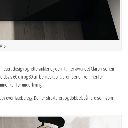
-S II
lineært design og rette vinkler og den litt mer avrundet Claron-serien
enholdsvis 60 cm og 80 cm benkeskap. Claron-serien kommer for
ommer kun for underliming.
k av overflatebelegg. Den er strukturert og dobbelt så hard som som