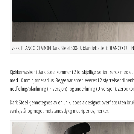
vask: BLANCO CLARON Dark Steel 500-U, blandebatteri: BLANCO CULINA
Kjøkkenvasker i Dark Steel kommer i 2 forskjellige serier; Zerox med et 
med 10 mm hjørneradius. Begge varianter leveres i 2 størrelser til h
nedfelling/planliming (IF-versjon) og underliming (U-versjon). Zerox k
Dark Steel kjennetegnes av en unik, spesialdesignet overflate uten bru
vanlig stål og meget motstandsdykig mot riper og merker.