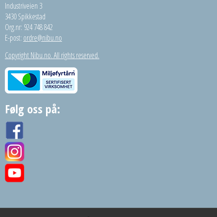
Industriveien 3
3430 Spikkestad
Org.nr: 924 748 842
E-post:
ordre@nibu.no
Copyright Nibu.no. All rights reserved.
Følg oss på: