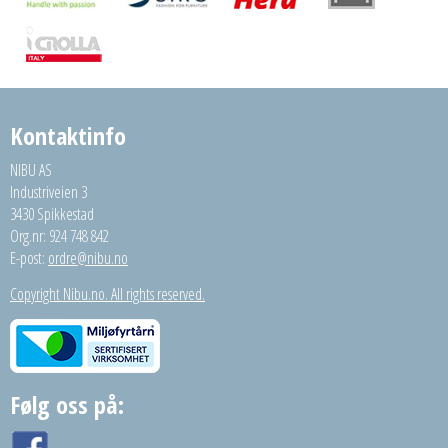
Kontaktinfo
NIBU AS
Industriveien 3
3430 Spikkestad
Org.nr: 924 748 842
E-post:
ordre@nibu.no
Copyright Nibu.no. All rights reserved.
Følg oss på: