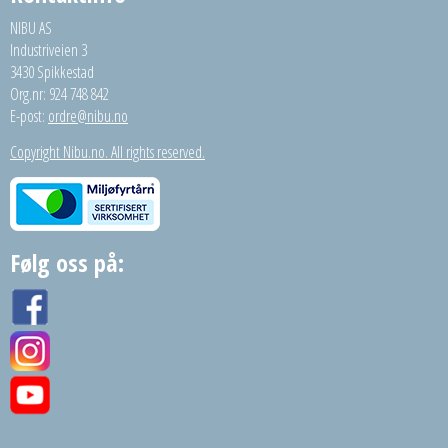
NIBU AS
Industriveien 3
3430 Spikkestad
Org.nr: 924 748 842
E-post:
ordre@nibu.no
Copyright Nibu.no. All rights reserved.
Følg oss på: