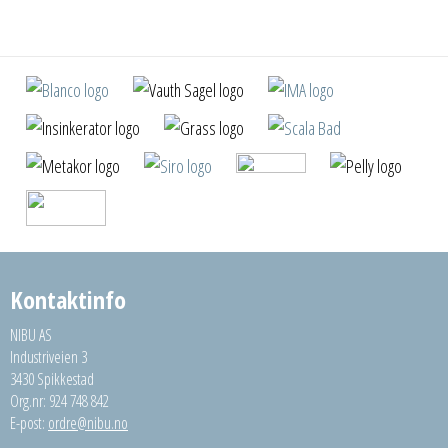
Kontaktinfo
NIBU AS
Industriveien 3
3430 Spikkestad
Org.nr: 924 748 842
E-post:
ordre@nibu.no