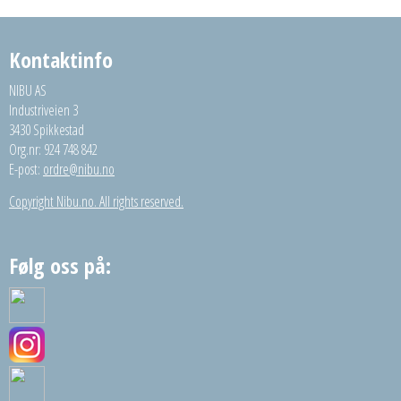
Kontaktinfo
NIBU AS
Industriveien 3
3430 Spikkestad
Org.nr: 924 748 842
E-post:
ordre@nibu.no
Copyright Nibu.no. All rights reserved.
Følg oss på: