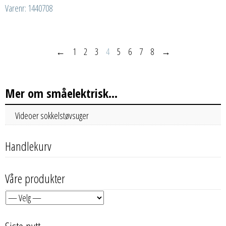
Varenr: 1440708
←
1
2
3
4
5
6
7
8
→
Mer om småelektrisk...
Videoer sokkelstøvsuger
Handlekurv
Våre produkter