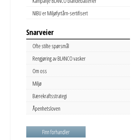
Kampanje BLANCO blandebatterier
NIBU er Miljøfyrtårn-sertifisert
Snarveier
Ofte stilte spørsmål
Rengjøring av BLANCO vasker
Om oss
Miljø
Bærekraftsstrategi
Åpenhetsloven
Finn forhandler