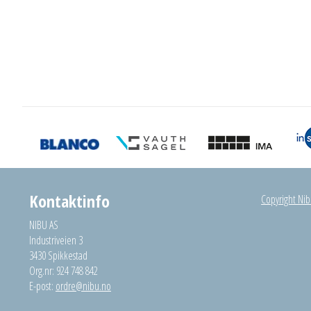
Kontaktinfo
Copyright Nibu
NIBU AS
Industriveien 3
3430 Spikkestad
Org.nr: 924 748 842
E-post:
ordre@nibu.no