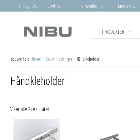
Enlarge text
Contrast
Forhandler login
Handlekurv
PRODUKTER
You are here:
Home
Skapinnredninger
Håndkleholder
Håndkleholder
Viser alle 2 resultater