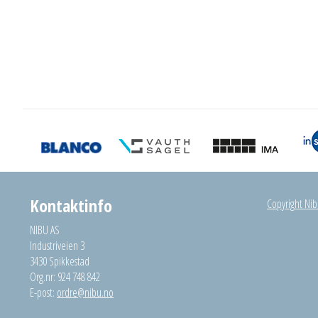
Kontaktinfo
Copyright Nibu
NIBU AS
Industriveien 3
3430 Spikkestad
Org.nr: 924 748 842
E-post:
ordre@nibu.no