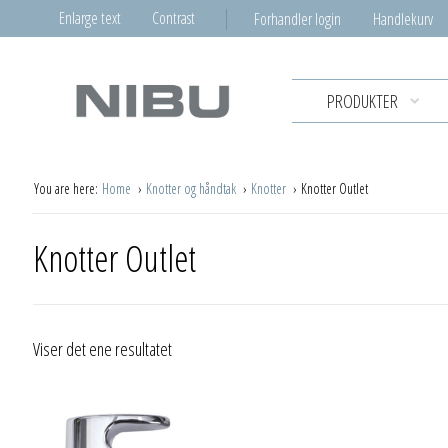
Enlarge text
Contrast
Forhandler login
Handlekurv
PRODUKTER
You are here:
Home
Knotter og håndtak
Knotter
Knotter Outlet
Knotter Outlet
Viser det ene resultatet