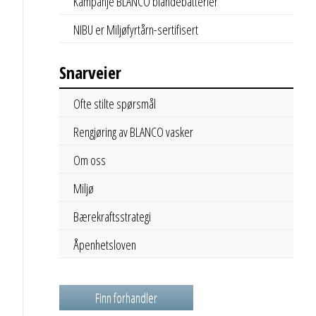
Kampanje BLANCO blandebatterier
NIBU er Miljøfyrtårn-sertifisert
Snarveier
Ofte stilte spørsmål
Rengjøring av BLANCO vasker
Om oss
Miljø
Bærekraftsstrategi
Åpenhetsloven
Finn forhandler