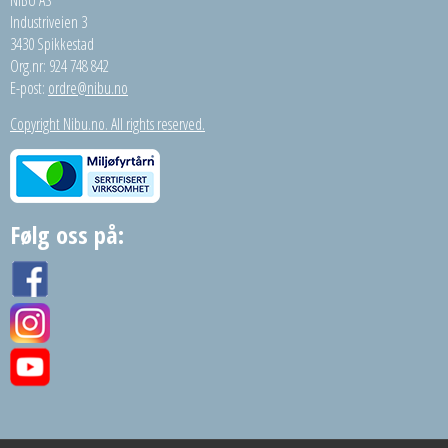
NIBU AS
Industriveien 3
3430 Spikkestad
Org.nr: 924 748 842
E-post:
ordre@nibu.no
Copyright Nibu.no. All rights reserved.
Følg oss på: