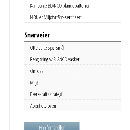
Kampanje BLANCO blandebatterier
NIBU er Miljøfyrtårn-sertifisert
Snarveier
Ofte stilte spørsmål
Rengjøring av BLANCO vasker
Om oss
Miljø
Bærekraftsstrategi
Åpenhetsloven
Finn forhandler