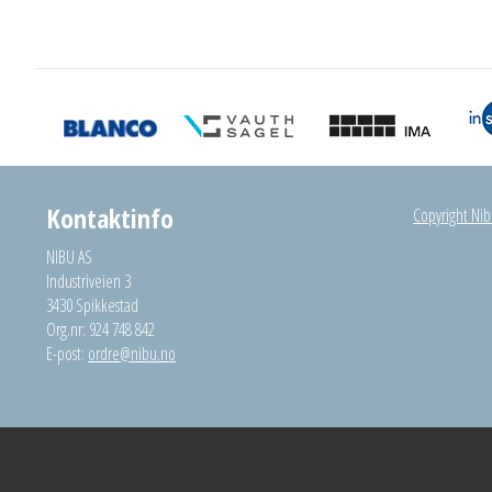
Kontaktinfo
Copyright Nibu
NIBU AS
Industriveien 3
3430 Spikkestad
Org.nr: 924 748 842
E-post:
ordre@nibu.no