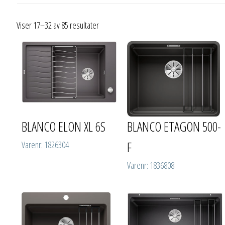
Viser 17–32 av 85 resultater
BLANCO ELON XL 6S
BLANCO ETAGON 500-
F
Varenr: 1826304
Varenr: 1836808