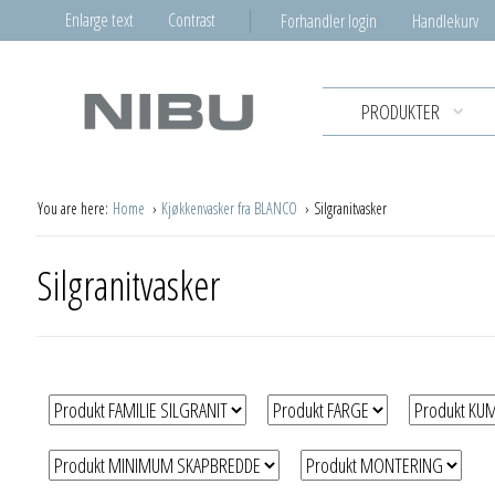
Enlarge text
Contrast
Forhandler login
Handlekurv
PRODUKTER
You are here:
Home
Kjøkkenvasker fra BLANCO
Silgranitvasker
Silgranitvasker