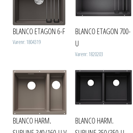
BLANCO ETAGON 6-F
BLANCO ETAGON 700-
U
Varenr: 1804319
Varenr: 1820203
BLANCO HARM.
BLANCO HARM.
SUBLINE 340/160-U V
SUBLINE 350/350-U