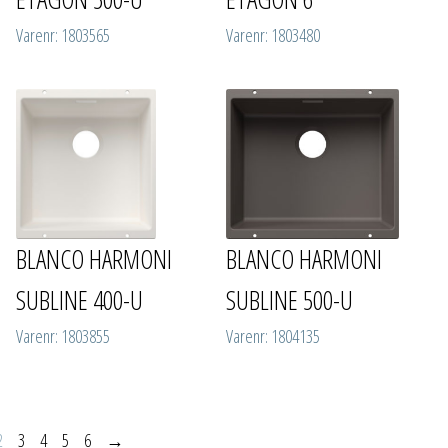
Varenr: 1803565
Varenr: 1803480
BLANCO HARMONI
BLANCO HARMONI
SUBLINE 400-U
SUBLINE 500-U
Varenr: 1803855
Varenr: 1804135
2
3
4
5
6
→