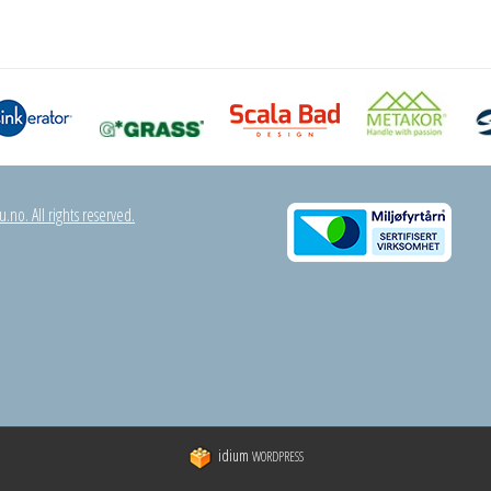
.no. All rights reserved.
idium
WORDPRESS