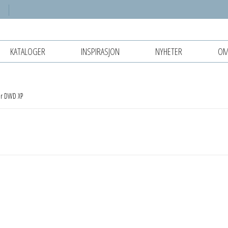
KATALOGER
INSPIRASJON
NYHETER
OM
fer DWD XP