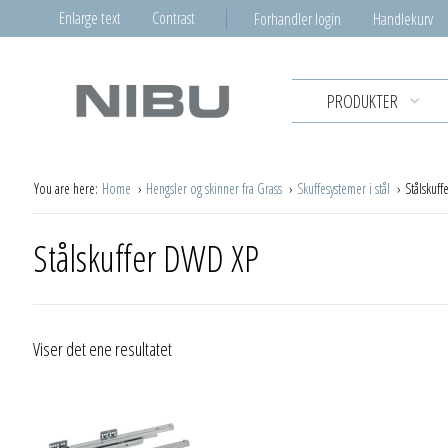
Enlarge text
Contrast
Forhandler login
Handlekurv
PRODUKTER
You are here:
Home
Hengsler og skinner fra Grass
Skuffesystemer i stål
Stålskuf
Stålskuffer DWD XP
Viser det ene resultatet