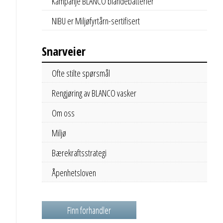
Kampanje BLANCO blandebatterier
NIBU er Miljøfyrtårn-sertifisert
Snarveier
Ofte stilte spørsmål
Rengjøring av BLANCO vasker
Om oss
Miljø
Bærekraftsstrategi
Åpenhetsloven
Finn forhandler