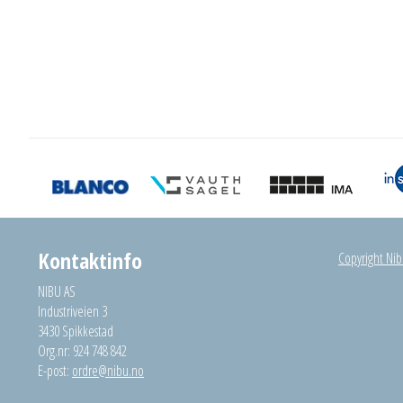
Kontaktinfo
Copyright Nibu
NIBU AS
Industriveien 3
3430 Spikkestad
Org.nr: 924 748 842
E-post:
ordre@nibu.no