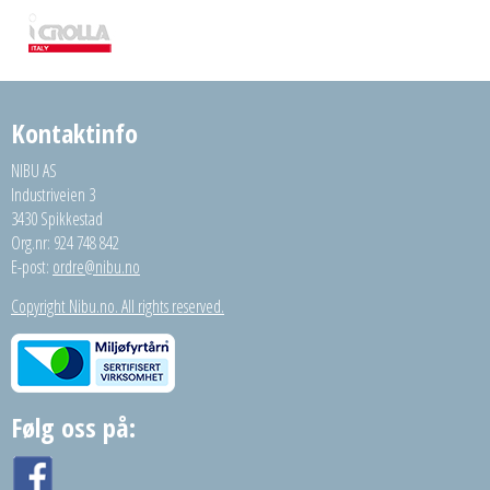
Kontaktinfo
NIBU AS
Industriveien 3
3430 Spikkestad
Org.nr: 924 748 842
E-post:
ordre@nibu.no
Copyright Nibu.no. All rights reserved.
Følg oss på: