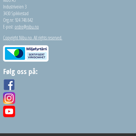
NIBU AS
Industriveien 3
3430 Spikkestad
Org.nr: 924 748 842
E-post:
ordre@nibu.no
Copyright Nibu.no. All rights reserved.
Følg oss på: