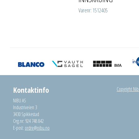
Varenr: 1512405
Kontaktinfo
Copyright Nibu
NIBU AS
Industriveien 3
3430 Spikkestad
Org.nr: 924 748 842
E-post:
ordre@nibu.no