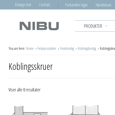
Enlarge text
Contrast
Forhandler login
Handlekurv
PRODUKTER
You are here:
Home
Festeprodukter
Festebeslag
Koblingsbeslag
Koblingsskr
Koblingsskruer
Viser alle 8 resultater