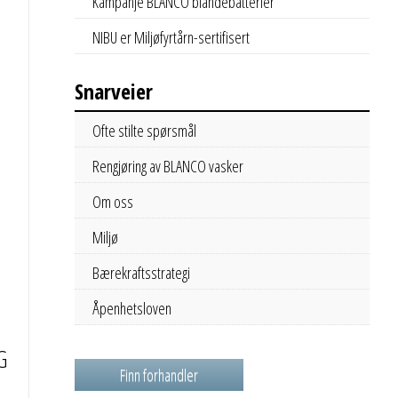
Kampanje BLANCO blandebatterier
NIBU er Miljøfyrtårn-sertifisert
Snarveier
Ofte stilte spørsmål
Rengjøring av BLANCO vasker
Om oss
Miljø
Bærekraftsstrategi
Åpenhetsloven
G
Finn forhandler