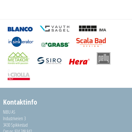
Kontaktinfo
NIBU AS
Industriveien 3
3430 Spikkestad
Org.nr: 924 748 842