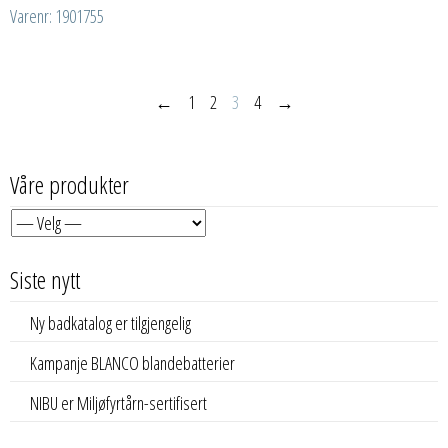
Varenr: 1901755
←
1
2
3
4
→
Våre produkter
Siste nytt
Ny badkatalog er tilgjengelig
Kampanje BLANCO blandebatterier
NIBU er Miljøfyrtårn-sertifisert